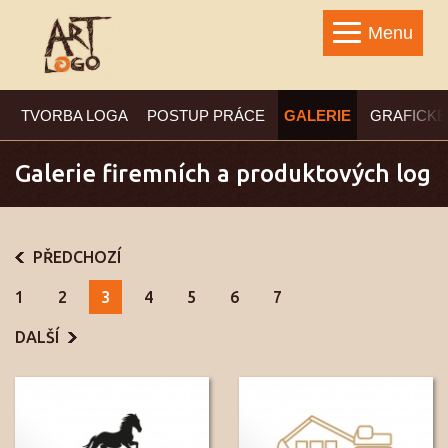
Menu
TVORBA LOGA
POSTUP PRÁCE
GALERIE
GRAFICKÉ
Galerie firemních a produktových log
PŘEDCHOZÍ
1
2
3
4
5
6
7
DALŠÍ