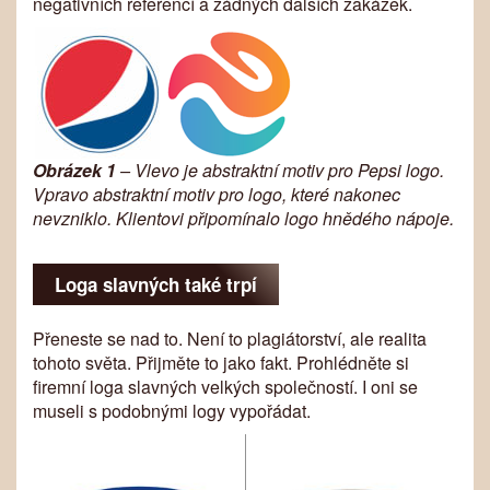
negativních referencí a žádných dalších zakázek.
Obrázek 1
– Vlevo je abstraktní motiv pro Pepsi logo.
Vpravo abstraktní motiv pro logo, které nakonec
nevzniklo. Klientovi připomínalo logo hnědého nápoje.
Loga slavných také trpí
Přeneste se nad to. Není to plagiátorství, ale realita
tohoto světa. Přijměte to jako fakt. Prohlédněte si
firemní loga slavných velkých společností. I oni se
museli s podobnými logy vypořádat.