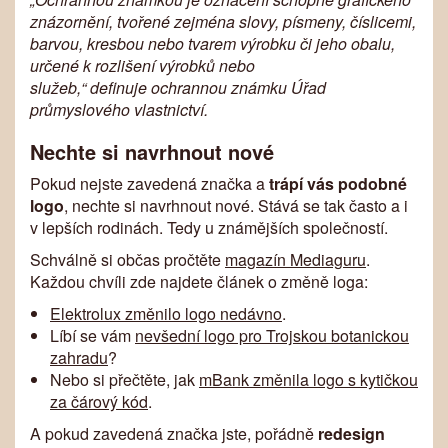
znázornění, tvořené zejména slovy, písmeny, číslicemi,
barvou, kresbou nebo tvarem výrobku či jeho obalu,
určené k rozlišení výrobků nebo
služeb,“ definuje ochrannou známku Úřad
průmyslového vlastnictví.
Nechte si navrhnout nové
Pokud nejste zavedená značka a
trápí vás podobné
logo
, nechte si navrhnout nové. Stává se tak často a i
v lepších rodinách. Tedy u známějších společností.
Schválně si občas pročtěte
magazín Mediaguru
.
Každou chvíli zde najdete článek o změně loga:
Elektrolux změnilo logo nedávno
.
Líbí se vám
nevšední logo pro Trojskou botanickou
zahradu
?
Nebo si přečtěte, jak
mBank změnila logo s kytičkou
za čárový kód
.
A pokud zavedená značka jste, pořádně
redesign