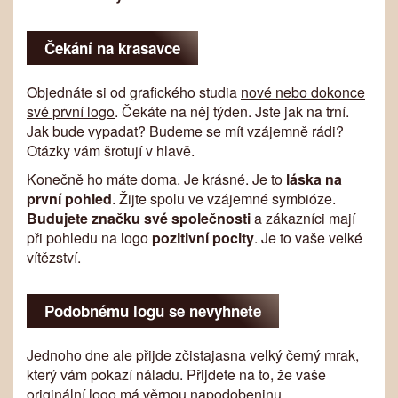
Čekání na krasavce
Objednáte si od grafického studia
nové nebo dokonce
své první logo
. Čekáte na něj týden. Jste jak na trní.
Jak bude vypadat? Budeme se mít vzájemně rádi?
Otázky vám šrotují v hlavě.
Konečně ho máte doma. Je krásné. Je to
láska na
první pohled
. Žijte spolu ve vzájemné symbióze.
Budujete značku své společnosti
a zákazníci mají
při pohledu na logo
pozitivní pocity
. Je to vaše velké
vítězství.
Podobnému logu se nevyhnete
Jednoho dne ale přijde zčistajasna velký černý mrak,
který vám pokazí náladu. Přijdete na to, že vaše
originální logo má věrnou napodobeninu.