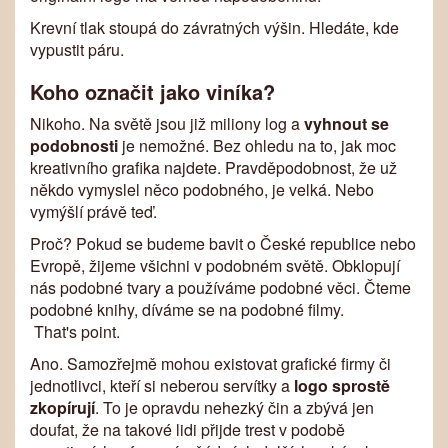
Krevní tlak stoupá do závratných výšin. Hledáte, kde
vypustit páru.
Koho označit jako viníka?
Nikoho. Na světě jsou již miliony log a
vyhnout se
podobnosti
je nemožné. Bez ohledu na to, jak moc
kreativního grafika najdete. Pravděpodobnost, že už
někdo vymyslel něco podobného, je velká. Nebo
vymýšlí právě teď.
Proč? Pokud se budeme bavit o České republice nebo
Evropě, žijeme všichni v podobném světě. Obklopují
nás podobné tvary a používáme podobné věci. Čteme
podobné knihy, díváme se na podobné filmy.
That's point.
Ano. Samozřejmě mohou existovat grafické firmy či
jednotlivci, kteří si neberou servítky a
logo sprostě
zkopírují
. To je opravdu nehezký čin a zbývá jen
doufat, že na takové lidi přijde trest v podobě