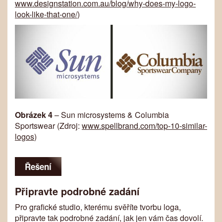
www.designstation.com.au/blog/why-does-my-logo-
look-like-that-one/
)
Obrázek 4
– Sun microsystems & Columbia
Sportswear (Zdroj:
www.spellbrand.com/top-10-similar-
logos
)
Řešení
Připravte podrobné zadání
Pro grafické studio, kterému svěříte tvorbu loga,
připravte tak podrobné zadání, jak jen vám čas dovolí.