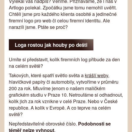
Vylekal vás nadpis? Věříme. Přiznáváme, že i nás v
Artlogo polekal. Zpočátku jsme tomu nemohli uvěřit.
Chtěli jsme pro každého klienta osobité a jedinečné
firemní logo pro web či celou firemní identitu. Ale
narazili jsme. Ptáte se proč?
Loga rostou jak houby po dešti
Umíte si představit, kolik firemních log přibude za den
na celém světě?
Takových, které spatří světlo světa a
krášlí weby
,
hlavičkové papíry či automobily, vytvoříme v průměru
200 za rok. Mluvíme jenom o našem maličkém
grafickém studiu v Praze 10. Netroufáme si odhadnout,
kolik jich za rok vznikne v celé Praze. Nebo v České
republice. A kolik v Evropě. A co teprve na celém
světě?
Nepředstavitelně obrovské číslo.
Podobnosti se
téměř nelze vyhnout
.