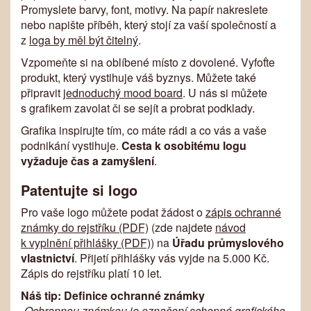
Promyslete barvy, font, motivy. Na papír nakreslete
nebo napište příběh, který stojí za vaší společností a
z
loga by měl být čitelný
.
Vzpomeňte si na oblíbené místo z dovolené. Vyfoťte
produkt, který vystihuje váš byznys. Můžete také
připravit
jednoduchý mood board
. U nás si můžete
s grafikem zavolat či se sejít a probrat podklady.
Grafika inspirujte tím, co máte rádi a co vás a vaše
podnikání vystihuje.
Cesta k osobitému logu
vyžaduje čas a zamyšlení
.
Patentujte si logo
Pro vaše logo můžete podat žádost o
zápis ochranné
známky do rejstříku (PDF)
(zde najdete
návod
k vyplnění přihlášky (PDF)
) na
Úřadu průmyslového
vlastnictví
. Přijetí přihlášky vás vyjde na 5.000 Kč.
Zápis do rejstříku platí 10 let.
Náš tip: Definice ochranné známky
„Ochrannou známkou je označení schopné grafického