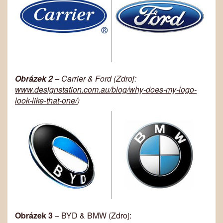
Obrázek 2
– Carrier & Ford (Zdroj:
www.designstation.com.au/blog/why-does-my-logo-
look-like-that-one/
)
Obrázek 3
– BYD & BMW (Zdroj: