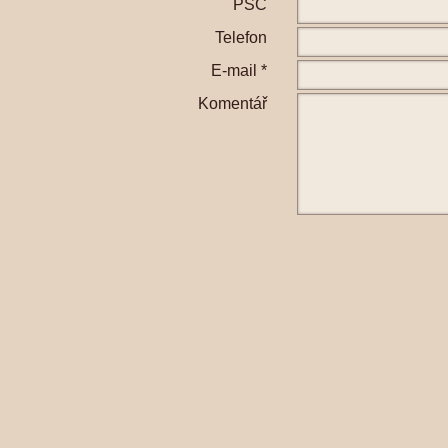
PSČ
Telefon
E-mail *
Komentář