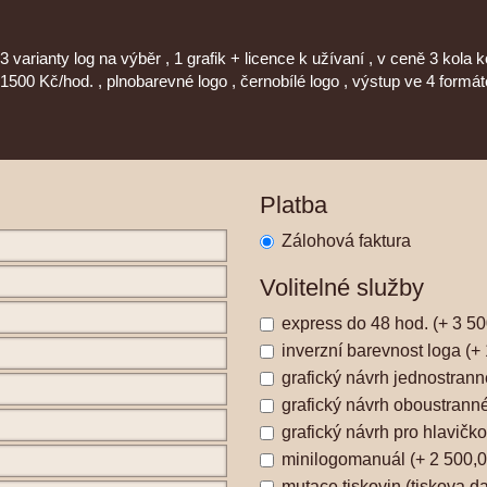
3 varianty log na výběr , 1 grafik + licence k užívaní , v ceně 3 kola k
1500 Kč/hod. , plnobarevné logo , černobílé logo , výstup ve 4 formáte
Platba
Zálohová faktura
Volitelné služby
express do 48 hod. (+ 3 50
inverzní barevnost loga (+
grafický návrh jednostranné
grafický návrh oboustranné
grafický návrh pro hlavičko
minilogomanuál (+ 2 500,0
mutace tiskovin (tiskova da